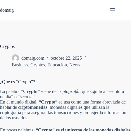
Passer
au
domaig
contenu
Cryptos
domaig.com
octobre 22, 2025
Business
,
Cryptos
,
Educacion
,
News
¿Qué es “Crypto”?
La palabra
“Crypto”
viene de
criptografía
, que significa “escritura
oculta” o “secreta”.
En el mundo digital,
“Crypto”
se usa como una forma abreviada de
hablar de
criptomonedas
: monedas digitales que utilizan la
criptografía para asegurar las transacciones y proteger la información
de los usuarios.
En pocas palabras,
“Crypto” es el universo de las monedas digitales